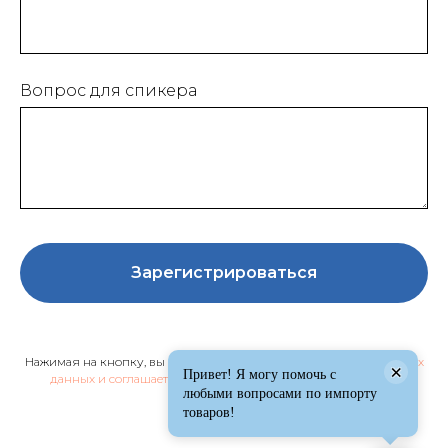
Вопрос для спикера
Зарегистрироваться
Нажимая на кнопку, вы даете
согласие на обработку персональных
×
Привет! Я могу помочь с
данных и соглашаетесь c политикой конфиденциальности
.
любыми вопросами по импорту
товаров!