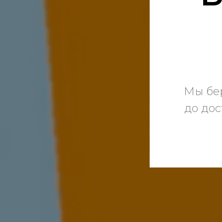
Мы бер
до дос