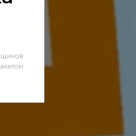
авщиков
пакетом