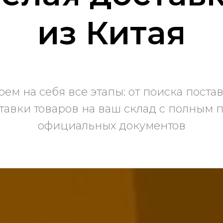
из Китая
ем на себя все этапы: от поиска пост
тавки товаров на ваш склад с полным 
официальных документов