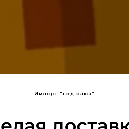
Импорт "под ключ"
елая достав