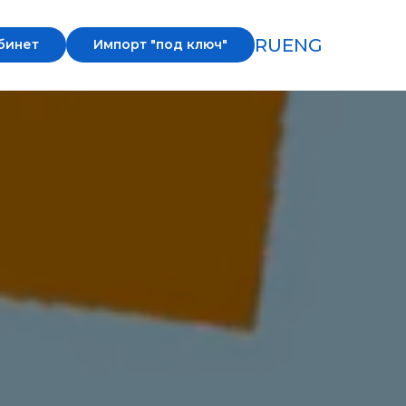
RU
ENG
бинет
Импорт "под ключ"